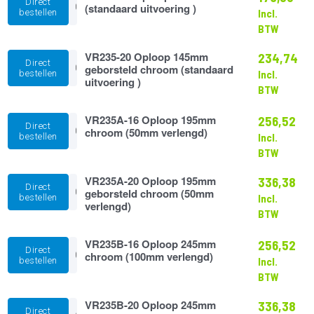
Direct
16
(standaard uitvoering )
bestellen
Incl.
Oploop
BTW
145mm
chroom
VR235-
VR235-20 Oploop 145mm
(standaard
234,74
Direct
20
geborsteld chroom (standaard
uitvoering
bestellen
Incl.
Oploop
uitvoering )
)
BTW
145mm
aantal
geborsteld
chroom
VR235A-
VR235A-16 Oploop 195mm
256,52
Direct
(standaard
16
chroom (50mm verlengd)
bestellen
Incl.
uitvoering
Oploop
BTW
)
195mm
aantal
chroom
VR235A-
VR235A-20 Oploop 195mm
(50mm
336,38
Direct
20
geborsteld chroom (50mm
verlengd)
bestellen
Incl.
Oploop
verlengd)
aantal
BTW
195mm
geborsteld
chroom
VR235B-
VR235B-16 Oploop 245mm
256,52
Direct
(50mm
16
chroom (100mm verlengd)
bestellen
Incl.
verlengd)
Oploop
BTW
aantal
245mm
chroom
VR235B-
VR235B-20 Oploop 245mm
(100mm
336,38
Direct