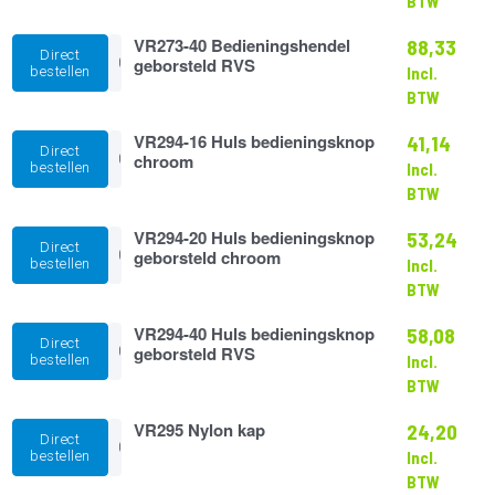
BTW
geborsteld
chroom
VR273-
VR273-40 Bedieningshendel
aantal
88,33
Direct
40
geborsteld RVS
bestellen
Incl.
Bedieningshendel
BTW
geborsteld
RVS
VR294-
VR294-16 Huls bedieningsknop
aantal
41,14
Direct
16
chroom
bestellen
Incl.
Huls
BTW
bedieningsknop
chroom
VR294-
VR294-20 Huls bedieningsknop
aantal
53,24
Direct
20
geborsteld chroom
bestellen
Incl.
Huls
BTW
bedieningsknop
geborsteld
VR294-
VR294-40 Huls bedieningsknop
chroom
58,08
Direct
40
geborsteld RVS
aantal
bestellen
Incl.
Huls
BTW
bedieningsknop
geborsteld
VR295
VR295 Nylon kap
RVS
24,20
Direct
Nylon
aantal
bestellen
Incl.
kap
BTW
aantal