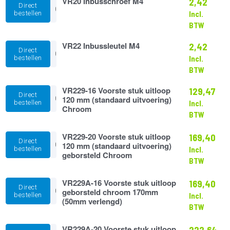
VR20 Inbusschroef M4
aantal
2,42
Direct
Inbusschroef
bestellen
Incl.
M4
BTW
aantal
VR22
VR22 Inbussleutel M4
2,42
Direct
Inbussleutel
bestellen
Incl.
M4
BTW
aantal
VR229-
VR229-16 Voorste stuk uitloop
129,47
Direct
16
120 mm (standaard uitvoering)
bestellen
Incl.
Voorste
Chroom
BTW
stuk
uitloop
120
VR229-
VR229-20 Voorste stuk uitloop
169,40
Direct
mm
20
120 mm (standaard uitvoering)
bestellen
Incl.
(standaard
Voorste
geborsteld Chroom
BTW
uitvoering)
stuk
Chroom
uitloop
aantal
120
VR229A-
VR229A-16 Voorste stuk uitloop
169,40
Direct
mm
16
geborsteld chroom 170mm
bestellen
Incl.
(standaard
Voorste
(50mm verlengd)
BTW
uitvoering)
stuk
geborsteld
uitloop
Chroom
geborsteld
VR229A-
VR229A-20 Voorste stuk uitloop
222,64