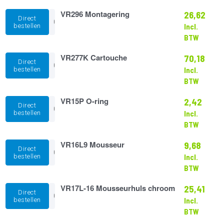
VR296
VR296 Montagering
26,62
Direct
Montagering
bestellen
Incl.
aantal
BTW
VR277K
VR277K Cartouche
70,18
Direct
Cartouche
bestellen
Incl.
aantal
BTW
VR15P
VR15P O-ring
2,42
Direct
O-
bestellen
Incl.
ring
BTW
aantal
VR16L9
VR16L9 Mousseur
9,68
Direct
Mousseur
bestellen
Incl.
aantal
BTW
VR17L-
VR17L-16 Mousseurhuls chroom
25,41
Direct
16
bestellen
Incl.
Mousseurhuls
BTW
chroom
aantal