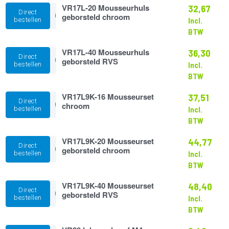
VR17L-
VR17L-20 Mousseurhuls
32,67
Direct
20
geborsteld chroom
bestellen
Incl.
Mousseurhuls
BTW
geborsteld
chroom
VR17L-
VR17L-40 Mousseurhuls
aantal
36,30
Direct
40
geborsteld RVS
bestellen
Incl.
Mousseurhuls
BTW
geborsteld
RVS
VR17L9K-
VR17L9K-16 Mousseurset
aantal
37,51
Direct
16
chroom
bestellen
Incl.
Mousseurset
BTW
chroom
aantal
VR17L9K-
VR17L9K-20 Mousseurset
44,77
Direct
20
geborsteld chroom
bestellen
Incl.
Mousseurset
BTW
geborsteld
chroom
VR17L9K-
VR17L9K-40 Mousseurset
aantal
48,40
Direct
40
geborsteld RVS
bestellen
Incl.
Mousseurset
BTW
geborsteld
RVS
VR20