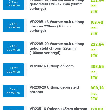
Direct
aantal
chroom
20
geborsteld RVS 170mm (50mm
bestellen
Incl.
170mm
Voorste
verlengd)
BTW
(50mm
stuk
verlengd)
uitloop
aantal
geborsteld
VR229B-
VR229B-16 Voorste stuk uitloop
169,40
Direct
RVS
16
chroom 220mm (100mm
bestellen
Incl.
170mm
Voorste
verlengd)
BTW
(50mm
stuk
verlengd)
uitloop
aantal
chroom
VR229B-
VR229B-20 Voorste stuk uitloop
222,64
Direct
220mm
20
geborsteld chroom 220mm
bestellen
Incl.
(100mm
Voorste
(100mm verlengd)
BTW
verlengd)
stuk
aantal
uitloop
geborsteld
VR230-
VR230-16 Uitloop chroom
308,55
Direct
chroom
16
bestellen
Incl.
220mm
Uitloop
BTW
(100mm
chroom
verlengd)
aantal
VR230-
VR230-20 Uitloop geborsteld
aantal
404,14
Direct
20
chroom
bestellen
Incl.
Uitloop
BTW
geborsteld
chroom
VR235-
VR235-16 Oploop 145mm chroom
aantal
179,08