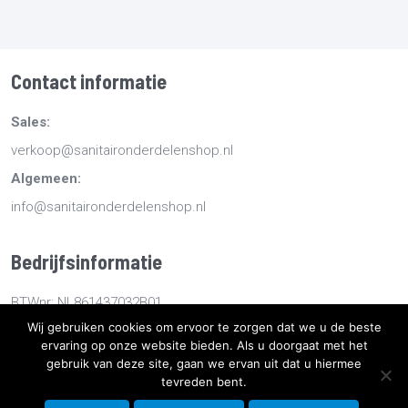
Contact informatie
Sales:
verkoop@sanitaironderdelenshop.nl
Algemeen:
info@sanitaironderdelenshop.nl
Bedrijfsinformatie
BTWnr: NL861437032B01
Wij gebruiken cookies om ervoor te zorgen dat we u de beste
KvKnr: 78527112
ervaring op onze website bieden. Als u doorgaat met het
gebruik van deze site, gaan we ervan uit dat u hiermee
Copyright
2026
Sanitaironderdelenshop.nl
-
Retourneren -
tevreden bent.
Bestellen en bezorgen -
Algemene voorwaarden
-
Sitemap
-