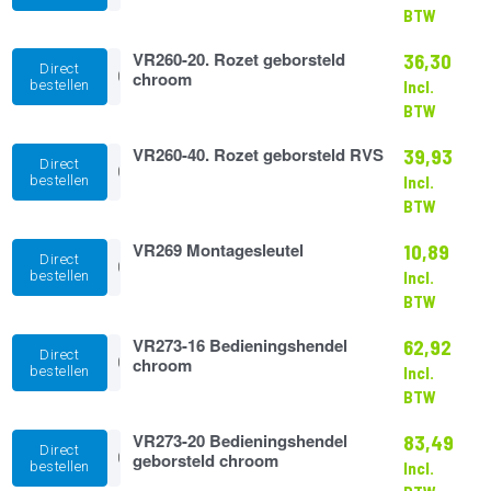
Rozet
BTW
chroom
aantal
VR260-
VR260-20. Rozet geborsteld
36,30
Direct
20.
chroom
bestellen
Incl.
Rozet
BTW
geborsteld
chroom
VR260-
VR260-40. Rozet geborsteld RVS
aantal
39,93
Direct
40.
bestellen
Incl.
Rozet
BTW
geborsteld
RVS
VR269
VR269 Montagesleutel
aantal
10,89
Direct
Montagesleutel
bestellen
Incl.
aantal
BTW
VR273-
VR273-16 Bedieningshendel
62,92
Direct
16
chroom
bestellen
Incl.
Bedieningshendel
BTW
chroom
aantal
VR273-
VR273-20 Bedieningshendel
83,49
Direct
20
geborsteld chroom
bestellen
Incl.
Bedieningshendel