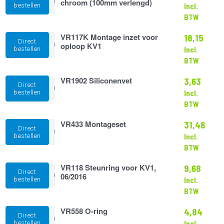
20
chroom (100mm verlengd)
verlengd)
bestellen
Incl.
Oploop
aantal
BTW
245mm
chroom
VR117K
VR117K Montage inzet voor
(100mm
18,15
Direct
Montage
oploop KV1
verlengd)
bestellen
Incl.
inzet
aantal
BTW
voor
oploop
VR1902
VR1902 Siliconenvet
KV1
3,63
Direct
Siliconenvet
aantal
bestellen
Incl.
aantal
BTW
VR433
VR433 Montageset
31,46
Direct
Montageset
bestellen
Incl.
aantal
BTW
VR118
VR118 Steunring voor KV1,
9,68
Direct
Steunring
06/2016
bestellen
Incl.
voor
BTW
KV1,
06/2016
VR558
VR558 O-ring
aantal
4,84
Direct
O-
bestellen
Incl.