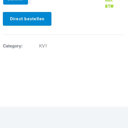
ring
BTW
aantal
Direct bestellen
Category:
KV1