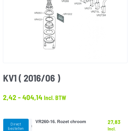
KV1 ( 2016/06 )
Prijsklasse:
2,42
-
404,14
Incl. BTW
€2.42
tot
€404.14
VR260-
VR260-16. Rozet chroom
27,83
Direct
16.
Incl.
bestellen