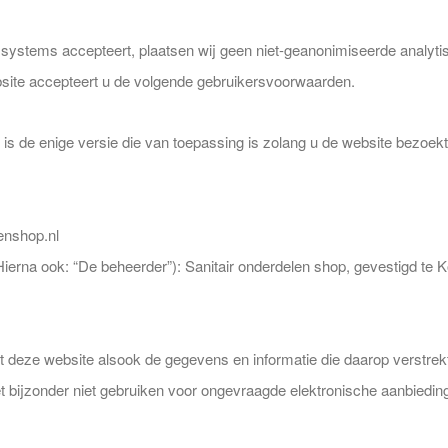
g systems accepteert, plaatsen wij geen niet-geanonimiseerde analyt
ebsite accepteert u de volgende gebruikersvoorwaarden.
is de enige versie die van toepassing is zolang u de website bezoekt,
enshop.nl
Hierna ook: “De beheerder”): Sanitair onderdelen shop, gevestigd 
ult deze website alsook de gegevens en informatie die daarop verstrekt
t bijzonder niet gebruiken voor ongevraagde elektronische aanbiedin