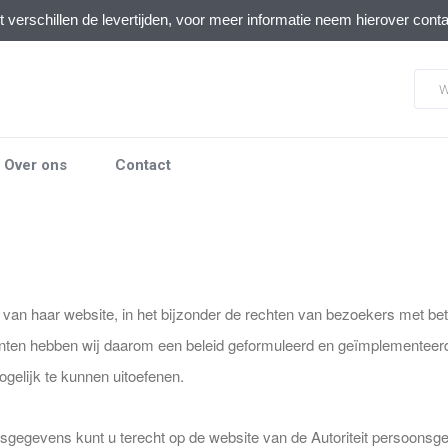
verschillen de levertijden, voor meer informatie neem hierover cont
Over ons
Contact
 van haar website, in het bijzonder de rechten van bezoekers met be
ten hebben wij daarom een beleid geformuleerd en geïmplementeerd m
elijk te kunnen uitoefenen.
gegevens kunt u terecht op de website van de Autoriteit persoonsgeg