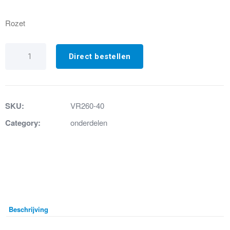
Rozet
VR260-
40.
Direct bestellen
Rozet
geborsteld
RVS
aantal
SKU:
VR260-40
Category:
onderdelen
Beschrijving