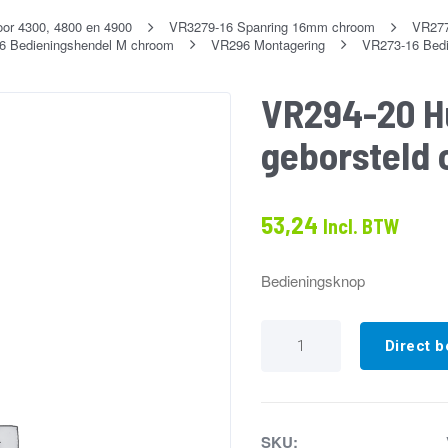
oor 4300, 4800 en 4900
VR3279-16 Spanring 16mm chroom
VR277
 Bedieningshendel M chroom
VR296 Montagering
VR273-16 Bedi
VR294-20 H
geborsteld
53,24
Incl. BTW
Bedieningsknop
VR294-
20
Direct b
Huls
bedieningsknop
geborsteld
chroom
aantal
SKU: