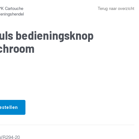
K Cartouche
Terug naar overzicht
eningshendel
uls bedieningsknop
 chroom
estellen
VR294-20