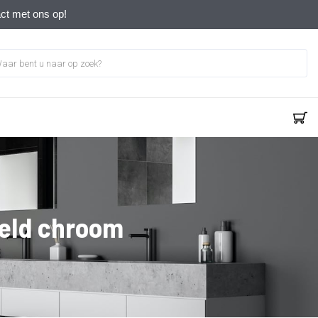
act met ons op!
teld chroom