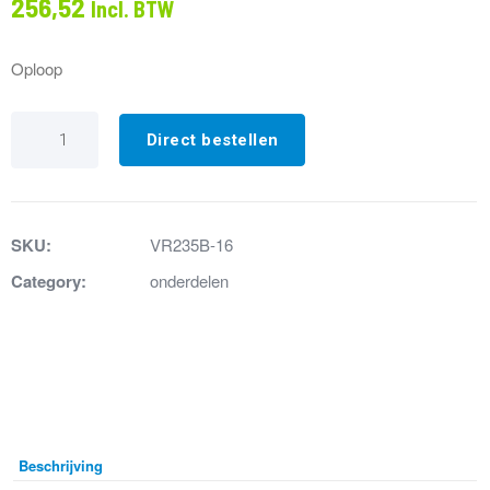
256,52
Incl. BTW
Oploop
VR235B-
16
Direct bestellen
Oploop
245mm
chroom
(100mm
verlengd)
SKU:
VR235B-16
aantal
Category:
onderdelen
Beschrijving