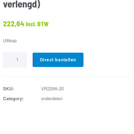
verlengd)
222,64
Incl. BTW
Uitloop
VR229A-
20
Direct bestellen
Voorste
stuk
uitloop
geborsteld
RVS
SKU:
VR229A-20
170mm
(50mm
Category:
onderdelen
verlengd)
aantal