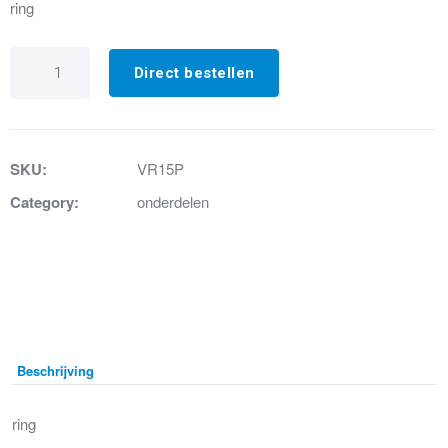
ring
VR15P
O-
Direct bestellen
ring
aantal
SKU:
VR15P
Category:
onderdelen
Beschrijving
ring