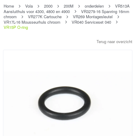
Home
Vola
2000
200M
onderdelen
VR513A
Aansluithuls voor 4300, 4800 en 4900
VR3279-16 Spanring 16mm
chroom
VR277K Cartouche
VR269 Montagesleutel
VR17L-16 Mousseurhuls chroom
VR040 Serviceset 040
VR15P O-ring
Terug naar overzicht