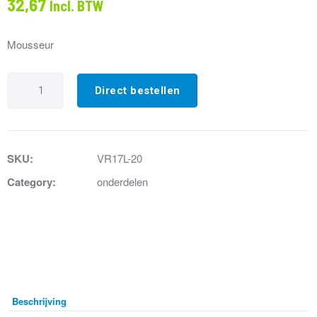
32,67
Incl. BTW
Mousseur
VR17L-
20
Direct bestellen
Mousseurhuls
geborsteld
chroom
aantal
SKU:
VR17L-20
Category:
onderdelen
Beschrijving