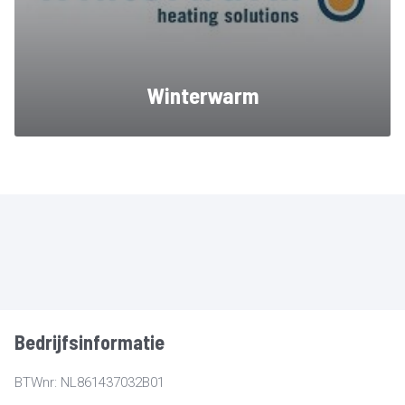
Winterwarm
Bedrijfsinformatie
BTWnr: NL861437032B01