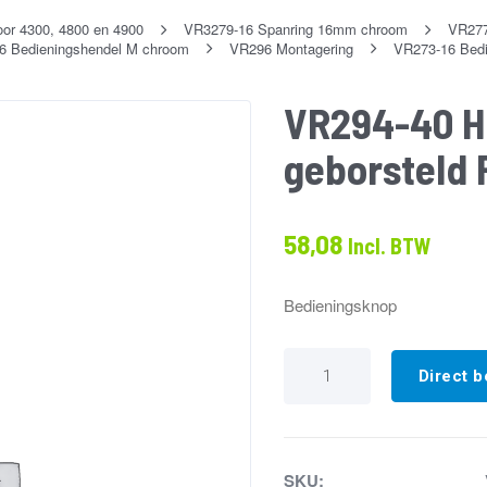
oor 4300, 4800 en 4900
VR3279-16 Spanring 16mm chroom
VR277
 Bedieningshendel M chroom
VR296 Montagering
VR273-16 Bedi
VR294-40 H
geborsteld
58,08
Incl. BTW
Bedieningsknop
VR294-
40
Direct b
Huls
bedieningsknop
geborsteld
RVS
aantal
SKU: