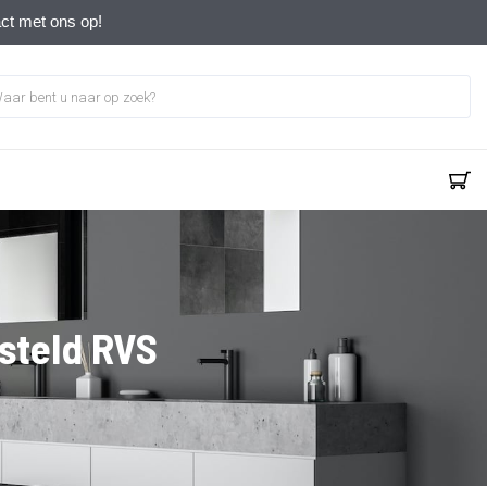
act met ons op!
steld RVS