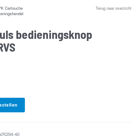
K Cartouche
Terug naar overzicht
eningshendel
uls bedieningsknop
 RVS
estellen
VR294-40