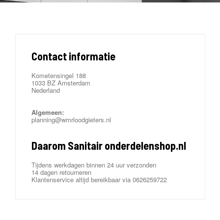
Contact informatie
Kometensingel 188
1033 BZ Amsterdam
Nederland
Algemeen:
planning@wmrloodgieters.nl
Daarom Sanitair onderdelenshop.nl
Tijdens werkdagen binnen 24 uur verzonden
14 dagen retourneren
Klantenservice altijd bereikbaar via 0626259722