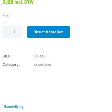
9,68
Incl. BTW
ring
VR118
Steunring
Direct bestellen
voor
KV1,
06/2016
aantal
SKU:
VR118
Category:
onderdelen
Beschrijving