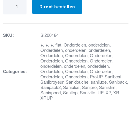
15.
Pressostaatmembraam
Direct bestellen
aantal
SKU:
SI200184
+
,
+
,
+
,
flat
,
Onderdelen
,
onderdelen
,
Onderdelen
,
onderdelen
,
onderdelen
,
Onderdelen
,
Onderdelen
,
Onderdelen
,
Onderdelen
,
Onderdelen
,
Onderdelen
,
onderdelen
,
onderdelen
,
onderdelen
,
Categories:
Onderdelen
,
Onderdelen
,
Onderdelen
,
Onderdelen
,
Onderdelen
,
ProUP
,
Sanibest
,
Sanibroyeur
,
Sanidouche
,
saniluxe
,
Sanipack
,
Sanipack2
,
Saniplus
,
Sanipro
,
Sanislim
,
Sanispeed
,
Sanitop
,
Sanivite
,
UP
,
X2
,
XR
,
XRUP