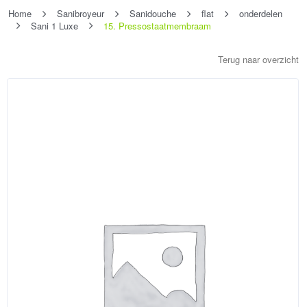
Home
Sanibroyeur
Sanidouche
flat
onderdelen
Sani 1 Luxe
15. Pressostaatmembraam
Terug naar overzicht