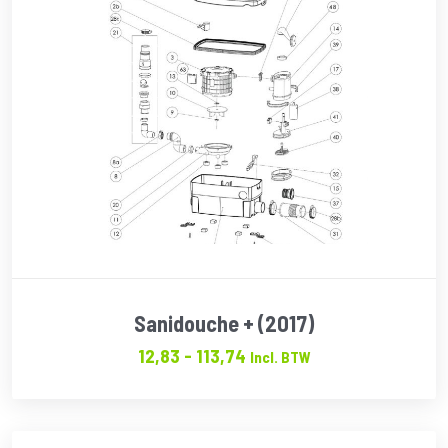
Sanidouche + (2017)
Prijsklasse:
12,83
-
113,74
Incl. BTW
€12.83
tot
€113.74