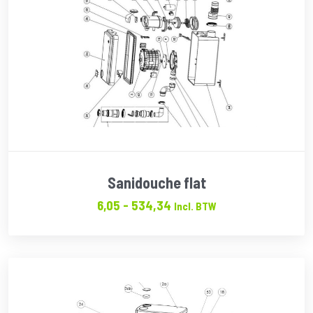
Sanidouche flat
Prijsklasse:
6,05
-
534,34
Incl. BTW
€6.05
tot
€534.34