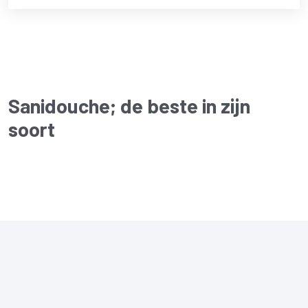
tot
€534.34
Sanidouche
; de beste in zijn
soort