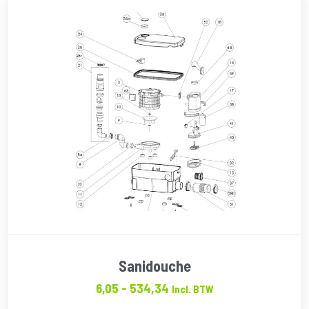
Sanidouche
Prijsklasse:
6,05
-
534,34
Incl. BTW
€6.05