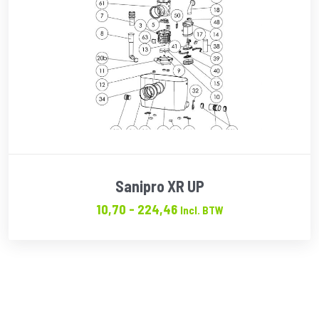
Sanipro XR UP
Prijsklasse:
10,70
-
224,46
Incl. BTW
€10.70
tot
€224.46