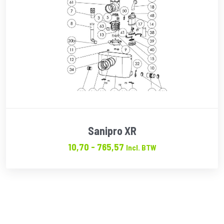
Sanipro XR
Prijsklasse:
10,70
-
765,57
Incl. BTW
€10.70
tot
€765.57