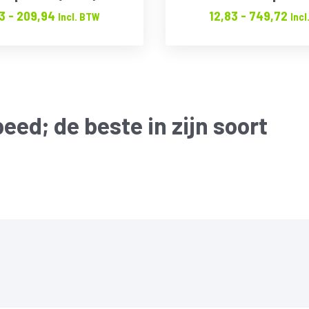
Prijsklasse:
Prij
3
-
209,94
12,83
-
749,72
Incl. BTW
Incl
€12.83
€12
tot
tot
€209.94
€74
peed
; de beste in zijn soort