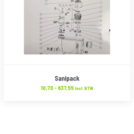
Sanipack
Prijsklasse:
10,70
-
637,55
Incl. BTW
€10.70
tot
€637.55