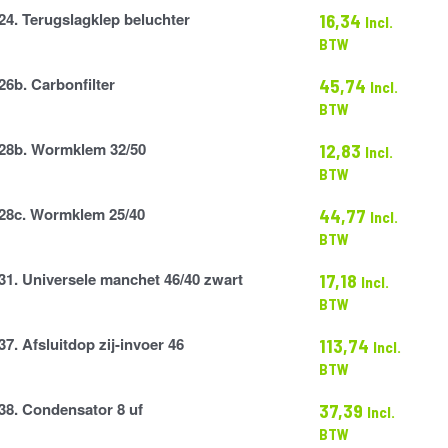
24. Terugslagklep beluchter
16,34
Incl.
lep
BTW
26b. Carbonfilter
45,74
Incl.
r
BTW
28b. Wormklem 32/50
12,83
Incl.
BTW
28c. Wormklem 25/40
44,77
Incl.
BTW
31. Universele manchet 46/40 zwart
17,18
Incl.
BTW
37. Afsluitdop zij-invoer 46
113,74
Incl.
BTW
38. Condensator 8 uf
37,39
Incl.
or
BTW