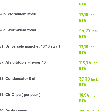
r
BTW
28b. Wormklem 32/50
17,18
Incl.
BTW
28c. Wormklem 25/40
44,77
Incl.
BTW
31. Universele manchet 46/40 zwart
17,18
Incl.
BTW
37. Afsluitdop zij-invoer 46
113,74
Incl.
BTW
38. Condensator 8 uf
37,39
Incl.
or
BTW
39. Cir Clips ( per paar )
16,94
Incl.
BTW
40. Drukrooster
102,85