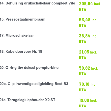
14. Behuizing drukschakelaar compleet Vite
209,94
Incl.
BTW
laar
15. Pressostaatmembraam
53,48
Incl.
atmembraam
BTW
17. Microschakelaar
38,84
Incl.
elaar
BTW
18. Kabeldoorvoer Nr. 18
21,05
Incl.
voer
BTW
20. O-ring tbv deksel pompturbine
50,82
Incl.
BTW
20b. Clip inwendige stijgleiding Best B3
70,18
Incl.
ne
BTW
21a. Terugslagklephouder X2 ST
19,00
Incl.
lephouder
BTW