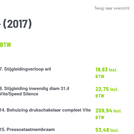
Terug naar overzicht
 (2017)
sklasse:
. BTW
83
9.94
7. Stijgleidingverloop wit
18,63
Incl.
gverloop
BTW
8. Stijgleiding inwendig diam 31.4
22,75
Incl.
g
Vite/Speed Silence
BTW
14. Behuizing drukschakelaar compleet Vite
209,94
Incl.
BTW
laar
15. Pressostaatmembraam
53,48
Incl.
atmembraam