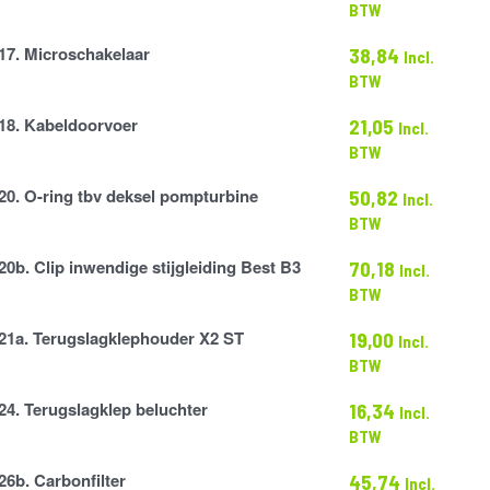
BTW
17. Microschakelaar
38,84
Incl.
elaar
BTW
18. Kabeldoorvoer
21,05
Incl.
voer
BTW
20. O-ring tbv deksel pompturbine
50,82
Incl.
BTW
20b. Clip inwendige stijgleiding Best B3
70,18
Incl.
ne
BTW
21a. Terugslagklephouder X2 ST
19,00
Incl.
lephouder
BTW
24. Terugslagklep beluchter
16,34
Incl.
lep
BTW
26b. Carbonfilter
45,74
Incl.