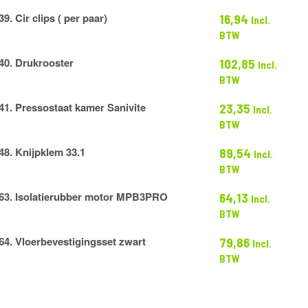
39. Cir clips ( per paar)
16,94
Incl.
BTW
40. Drukrooster
102,85
Incl.
r
BTW
41. Pressostaat kamer Sanivite
23,35
Incl.
t
BTW
48. Knijpklem 33.1
89,54
Incl.
BTW
63. Isolatierubber motor MPB3PRO
64,13
Incl.
ber
BTW
64. Vloerbevestigingsset zwart
79,86
Incl.
tigingsset
BTW