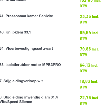
Incl.
r
BTW
41. Pressostaat kamer Sanivite
23,35
Incl.
t
BTW
48. Knijpklem 33.1
89,54
Incl.
BTW
64. Vloerbevestigingsset zwart
79,86
Incl.
tigingsset
BTW
63. Isolatierubber motor MPB3PRO
64,13
Incl.
ber
BTW
7. Stijgleidingverloop wit
18,63
Incl.
gverloop
BTW
8. Stijgleiding inwendig diam 31.4
22,75
Incl.
g
Vite/Speed Silence
BTW