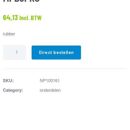
64,13
Incl. BTW
rubber
63.
Isolatierubber
Direct bestellen
motor
MPB3PRO
aantal
SKU:
NP100161
Category:
onderdelen