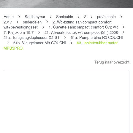
Home
Sanibroyeur
Sanicubic
2
pro/classic
2017
onderdelen
2. Wc-zitting sanicompact comfort
wit+bevestigingsset
1. Cuvette sanicompact comfort C72 wit
7. Knijpklem 15.7
21. Afvoerkniestuk wit compleet (ST) 2008
21a. Terugslagklephouder X2 ST
61a. Pompturbine R3 COUCHI
61b. Vleugelmoer M8 COUCHI
63. Isolatierubber motor
MPB3PRO
Terug naar overzicht