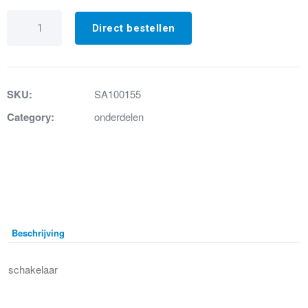
17.
Microschakelaar
Direct bestellen
aantal
SKU:
SA100155
Category:
onderdelen
Beschrijving
schakelaar