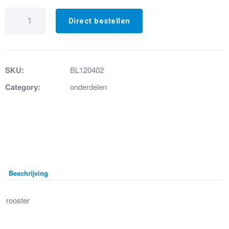
40.
Drukrooster
Direct bestellen
aantal
SKU:
BL120402
Category:
onderdelen
Beschrijving
rooster