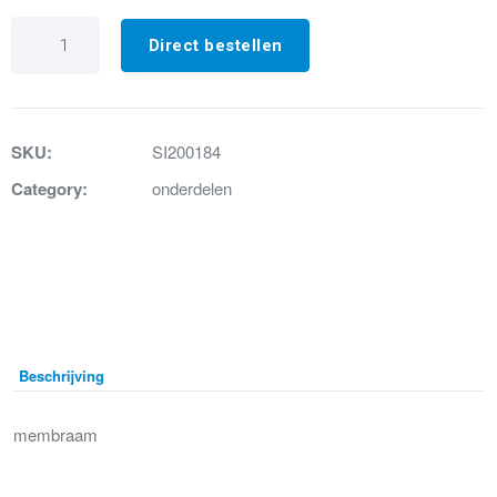
15.
Pressostaatmembraam
Direct bestellen
aantal
SKU:
SI200184
Category:
onderdelen
Beschrijving
membraam