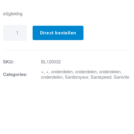
stijgleidng
8.
Stijgleiding
Direct bestellen
inwendig
diam
31.4
Vite/Speed
Silence
SKU:
BL120032
aantal
+
,
+
,
onderdelen
,
onderdelen
,
onderdelen
,
Categories:
onderdelen
,
Sanibroyeur
,
Sanispeed
,
Sanivite