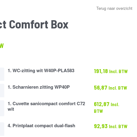
Terug naar overzicht
t Comfort Box
lasse:
TW
7
1. WC-zitting wit W40P-PLA583
191,18
Incl. BTW
1. Scharnieren zitting WP40P
56,87
Incl. BTW
ren
1. Cuvette sanicompact comfort C72
612,87
Incl.
wit
BTW
pact
4. Printplaat compact dual-flash
92,93
Incl. BTW
t