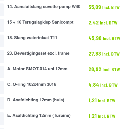
14. Aansluitslang cuvette-pomp W40
35,09
Incl. BTW
slang
15 + 16 Terugslagklep Sanicompt
2,42
Incl. BTW
gklep
18. Slang waterinlaat T11
45,98
Incl. BTW
pt
at
23. Bevestigingsset excl. frame
27,83
Incl. BTW
ingsset
A. Motor SMOT-014 uni 12mm
28,92
Incl. BTW
C. O-ring 102x4mm 3016
4,84
Incl. BTW
m
D. Asafdichting 12mm (huis)
1,21
Incl. BTW
ting
E. Asafdichting 12mm (Turbine)
1,21
Incl. BTW
ting