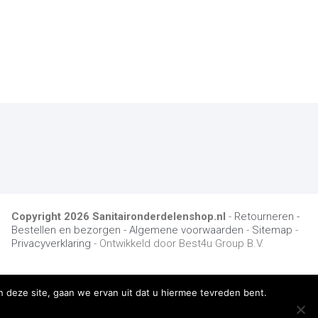
Copyright
2026
Sanitaironderdelenshop.nl
-
Retourneren -
Bestellen en bezorgen -
Algemene voorwaarden
-
Sitemap
-
Privacyverklaring
- Ontwikkeld door Best4u Group B.V.
 deze site, gaan we ervan uit dat u hiermee tevreden bent.