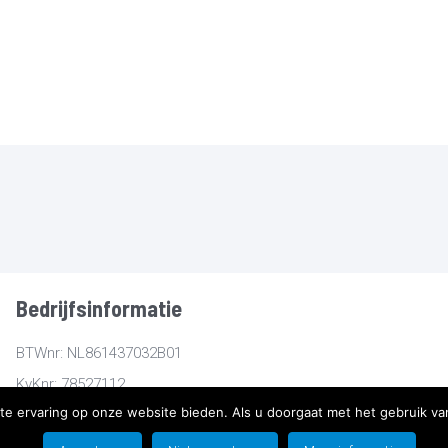
Bedrijfsinformatie
BTWnr: NL861437032B01
KvKnr: 78527112
te ervaring op onze website bieden. Als u doorgaat met het gebruik van