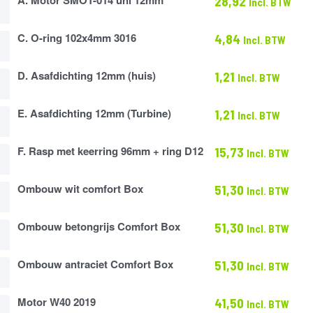
28,92
Incl. BTW
C. O-ring 102x4mm 3016
4,84
Incl. BTW
m
D. Asafdichting 12mm (huis)
1,21
Incl. BTW
ting
E. Asafdichting 12mm (Turbine)
1,21
Incl. BTW
ting
F. Rasp met keerring 96mm + ring D12
15,73
Incl. BTW
Ombouw wit comfort Box
51,30
Incl. BTW
Ombouw betongrijs Comfort Box
51,30
Incl. BTW
s
Ombouw antraciet Comfort Box
51,30
Incl. BTW
Motor W40 2019
41,50
Incl. BTW