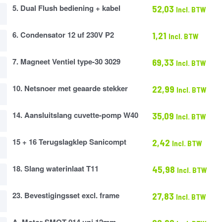
5. Dual Flush bediening + kabel
52,03
Incl. BTW
g
6. Condensator 12 uf 230V P2
1,21
Incl. BTW
ator
7. Magneet Ventiel type-30 3029
69,33
Incl. BTW
10. Netsnoer met geaarde stekker
22,99
Incl. BTW
14. Aansluitslang cuvette-pomp W40
35,09
Incl. BTW
slang
15 + 16 Terugslagklep Sanicompt
2,42
Incl. BTW
gklep
18. Slang waterinlaat T11
45,98
Incl. BTW
pt
at
23. Bevestigingsset excl. frame
27,83
Incl. BTW
ingsset
A. Motor SMOT-014 uni 12mm