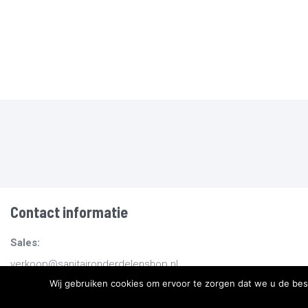
Contact informatie
Sales:
verkoop@sanitaironderdelenshop.nl
Wij gebruiken cookies om ervoor te zorgen dat we u de bes
Algemeen:
info@sanitaironderdelenshop.nl