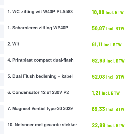
1. WC-zitting wit W40P-PLA583
18,88
Incl. BTW
1. Scharnieren zitting WP40P
56,87
Incl. BTW
ren
2. Wit
61,11
Incl. BTW
4. Printplaat compact dual-flash
92,93
Incl. BTW
t
5. Dual Flush bediening + kabel
52,03
Incl. BTW
g
6. Condensator 12 uf 230V P2
1,21
Incl. BTW
ator
7. Magneet Ventiel type-30 3029
69,33
Incl. BTW
10. Netsnoer met geaarde stekker
22,99
Incl. BTW