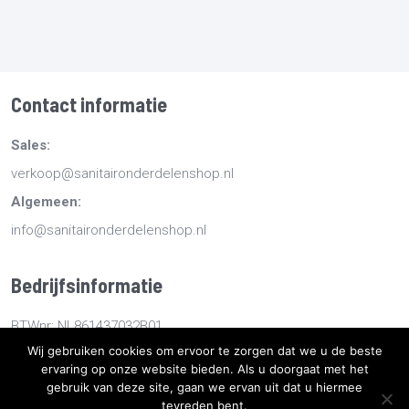
Contact informatie
Sales:
verkoop@sanitaironderdelenshop.nl
Algemeen:
info@sanitaironderdelenshop.nl
Bedrijfsinformatie
BTWnr: NL861437032B01
Wij gebruiken cookies om ervoor te zorgen dat we u de beste
KvKnr: 78527112
ervaring op onze website bieden. Als u doorgaat met het
gebruik van deze site, gaan we ervan uit dat u hiermee
tevreden bent.
Copyright
2026
Sanitaironderdelenshop.nl
-
Retourneren -