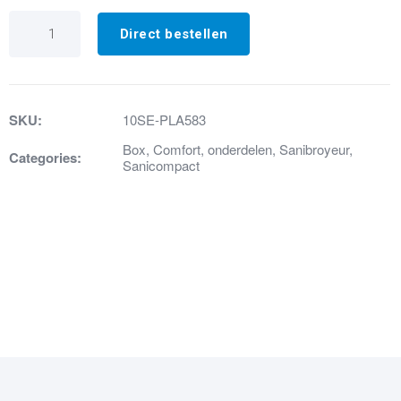
1.
WC-
Direct bestellen
zitting
wit
W40P-
PLA583
aantal
SKU:
10SE-PLA583
Box
,
Comfort
,
onderdelen
,
Sanibroyeur
,
Categories:
Sanicompact