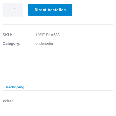
1.
WC-
Direct bestellen
zitting
wit
W40P-
PLA583
aantal
SKU:
10SE-PLA583
Category:
onderdelen
Beschrijving
deksel