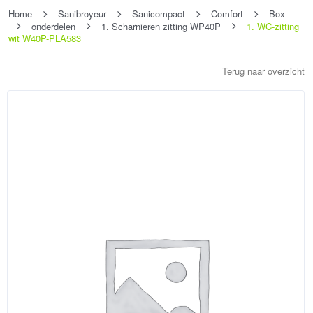
Home
Sanibroyeur
Sanicompact
Comfort
Box
onderdelen
1. Scharnieren zitting WP40P
1. WC-zitting
wit W40P-PLA583
Terug naar overzicht