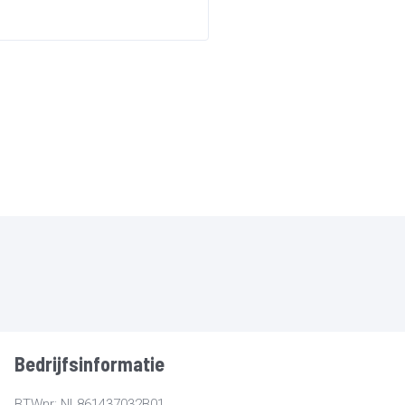
Bedrijfsinformatie
BTWnr: NL861437032B01