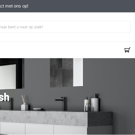
act met ons op!
sh