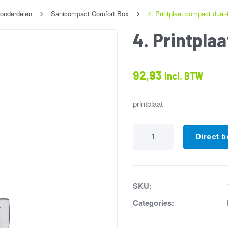
onderdelen
Sanicompact Comfort Box
4. Printplaat compact dual-
4. Printpla
92,93
Incl. BTW
printplaat
4.
Printplaat
Direct b
compact
dual-
flash
aantal
SKU:
Categories: