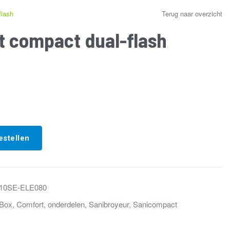
flash
Terug naar overzicht
at compact dual-flash
estellen
10SE-ELE080
Box
,
Comfort
,
onderdelen
,
Sanibroyeur
,
Sanicompact