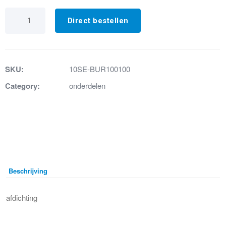
E.
Asafdichting
Direct bestellen
12mm
(Turbine)
aantal
SKU:
10SE-BUR100100
Category:
onderdelen
Beschrijving
afdichting