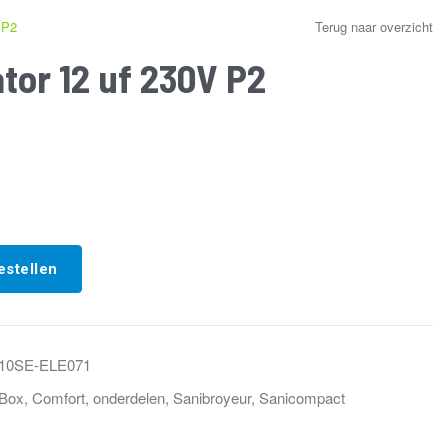
 P2
Terug naar overzicht
tor 12 uf 230V P2
estellen
10SE-ELE071
Box
,
Comfort
,
onderdelen
,
Sanibroyeur
,
Sanicompact