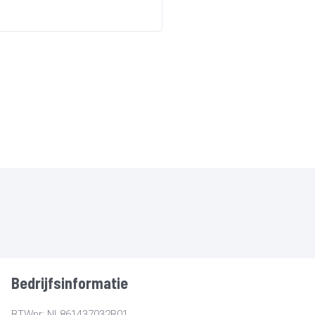
Bedrijfsinformatie
BTWnr: NL861437032B01