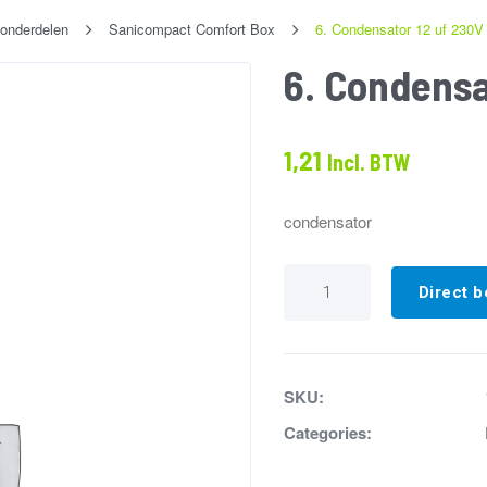
onderdelen
Sanicompact Comfort Box
6. Condensator 12 uf 230V
6. Condensa
1,21
Incl. BTW
condensator
6.
Condensator
Direct b
12
uf
230V
P2
aantal
SKU:
Categories: