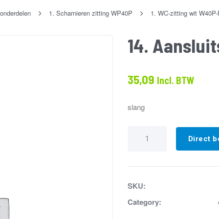
onderdelen
1. Scharnieren zitting WP40P
1. WC-zitting wit W40P
14. Aanslui
35,09
Incl. BTW
slang
14.
Aansluitslang
Direct b
cuvette-
pomp
W40
aantal
SKU:
Category: