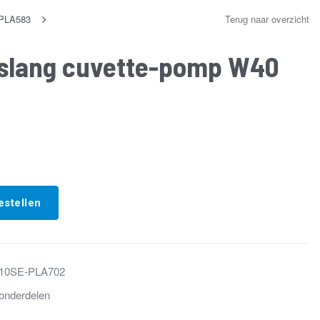
-PLA583
Terug naar overzicht
tslang cuvette-pomp W40
estellen
10SE-PLA702
onderdelen