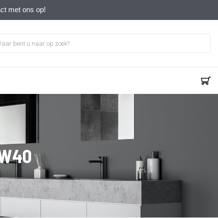
act met ons op!
 W40