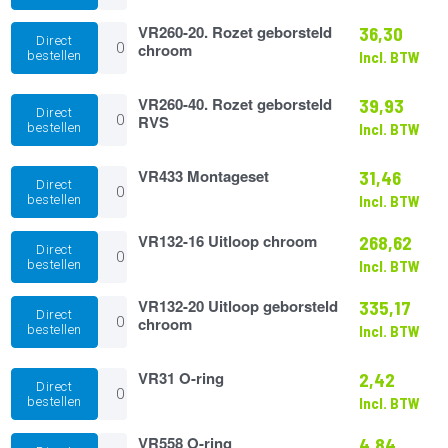
Rozet
chroom
VR260-
VR260-20. Rozet geborsteld
36,30
aantal
Direct
20.
chroom
bestellen
Incl. BTW
Rozet
geborsteld
chroom
VR260-
VR260-40. Rozet geborsteld
39,93
Direct
aantal
40.
RVS
bestellen
Incl. BTW
Rozet
geborsteld
RVS
VR433
VR433 Montageset
31,46
Direct
aantal
Montageset
bestellen
Incl. BTW
aantal
VR132-
VR132-16 Uitloop chroom
268,62
Direct
16
bestellen
Incl. BTW
Uitloop
chroom
VR132-
VR132-20 Uitloop geborsteld
335,17
aantal
Direct
20
chroom
bestellen
Incl. BTW
Uitloop
geborsteld
chroom
VR31
VR31 O-ring
2,42
Direct
aantal
O-
bestellen
Incl. BTW
ring
aantal
VR558
VR558 O-ring
4,84