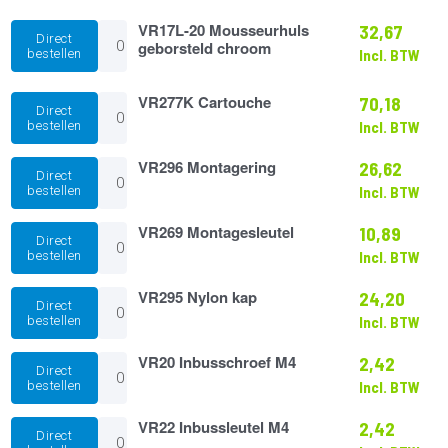
chroom
aantal
VR17L-
VR17L-20 Mousseurhuls
32,67
Direct
20
geborsteld chroom
bestellen
Incl. BTW
Mousseurhuls
geborsteld
chroom
VR277K
VR277K Cartouche
70,18
Direct
aantal
Cartouche
bestellen
Incl. BTW
aantal
VR296
VR296 Montagering
26,62
Direct
Montagering
bestellen
Incl. BTW
aantal
VR269
VR269 Montagesleutel
10,89
Direct
Montagesleutel
bestellen
Incl. BTW
aantal
VR295
VR295 Nylon kap
24,20
Direct
Nylon
bestellen
Incl. BTW
kap
aantal
VR20
VR20 Inbusschroef M4
2,42
Direct
Inbusschroef
bestellen
Incl. BTW
M4
aantal
VR22
VR22 Inbussleutel M4
2,42
Direct
Inbussleutel