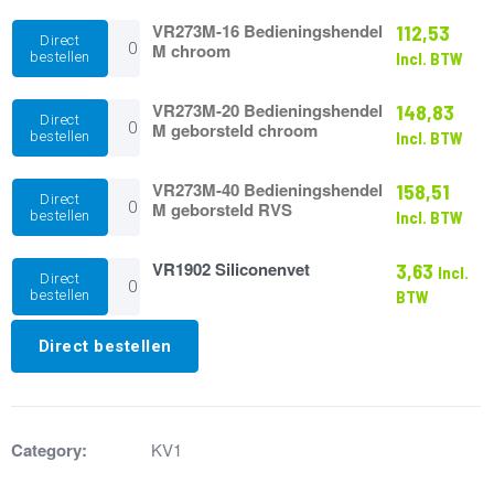
L
geborsteld
VR273M-
VR273M-16 Bedieningshendel
112,53
Direct
RVS
16
M chroom
bestellen
Incl. BTW
aantal
Bedieningshendel
M
chroom
VR273M-
VR273M-20 Bedieningshendel
148,83
Direct
aantal
20
M geborsteld chroom
bestellen
Incl. BTW
Bedieningshendel
M
geborsteld
VR273M-
VR273M-40 Bedieningshendel
158,51
Direct
chroom
40
M geborsteld RVS
bestellen
Incl. BTW
aantal
Bedieningshendel
M
geborsteld
VR1902
VR1902 Siliconenvet
3,63
Incl.
Direct
RVS
Siliconenvet
bestellen
BTW
aantal
aantal
Direct bestellen
Category:
KV1