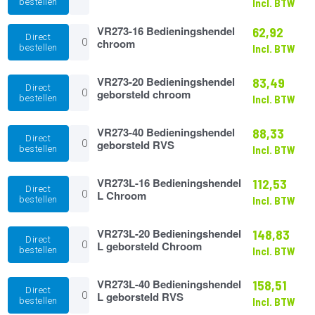
bestellen
Incl. BTW
M4
aantal
VR273-
VR273-16 Bedieningshendel
62,92
Direct
16
chroom
bestellen
Incl. BTW
Bedieningshendel
chroom
aantal
VR273-
VR273-20 Bedieningshendel
83,49
Direct
20
geborsteld chroom
bestellen
Incl. BTW
Bedieningshendel
geborsteld
chroom
VR273-
VR273-40 Bedieningshendel
88,33
Direct
aantal
40
geborsteld RVS
bestellen
Incl. BTW
Bedieningshendel
geborsteld
RVS
VR273L-
VR273L-16 Bedieningshendel
112,53
Direct
aantal
16
L Chroom
bestellen
Incl. BTW
Bedieningshendel
L
Chroom
VR273L-
VR273L-20 Bedieningshendel
148,83
Direct
aantal
20
L geborsteld Chroom
bestellen
Incl. BTW
Bedieningshendel
L
geborsteld
VR273L-
VR273L-40 Bedieningshendel
158,51
Direct
Chroom
40
L geborsteld RVS
bestellen
Incl. BTW
aantal
Bedieningshendel