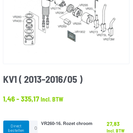
KV1 ( 2013-2016/05 )
Prijsklasse:
1,46
-
335,17
Incl. BTW
€1.46
tot
€335.17
VR260-
VR260-16. Rozet chroom
27,83
Direct
16.
Incl. BTW
bestellen