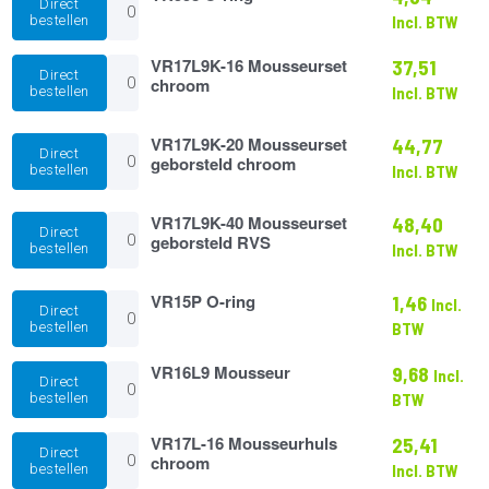
Direct
O-
bestellen
Incl. BTW
ring
aantal
VR17L9K-
VR17L9K-16 Mousseurset
37,51
Direct
16
chroom
bestellen
Incl. BTW
Mousseurset
chroom
aantal
VR17L9K-
VR17L9K-20 Mousseurset
44,77
Direct
20
geborsteld chroom
bestellen
Incl. BTW
Mousseurset
geborsteld
chroom
VR17L9K-
VR17L9K-40 Mousseurset
48,40
Direct
aantal
40
geborsteld RVS
bestellen
Incl. BTW
Mousseurset
geborsteld
RVS
VR15P
VR15P O-ring
1,46
Incl.
Direct
aantal
O-
bestellen
BTW
ring
aantal
VR16L9
VR16L9 Mousseur
9,68
Incl.
Direct
Mousseur
bestellen
BTW
aantal
VR17L-
VR17L-16 Mousseurhuls
25,41
Direct
16
chroom
bestellen
Incl. BTW
Mousseurhuls