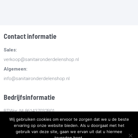
Contact informatie
Sales:
verkoop@sanitaironderdelenshop.nl
Algemeen:
info@sanitaironderdelenshop.nl
Bedrijfsinformatie
BTWnr: NL861437032B01
Wij gebruiken cookies om ervoor te zorgen dat we u de beste
KvKnr: 78527112
ervaring op onze website bieden. Als u doorgaat met het
gebruik van deze site, gaan we ervan uit dat u hiermee
tevreden bent.