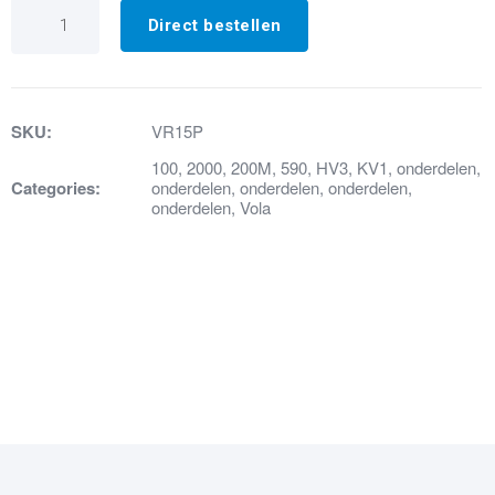
VR15P
O-
Direct bestellen
ring
aantal
SKU:
VR15P
100
,
2000
,
200M
,
590
,
HV3
,
KV1
,
onderdelen
,
Categories:
onderdelen
,
onderdelen
,
onderdelen
,
onderdelen
,
Vola