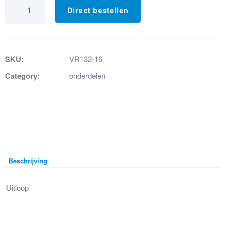
VR132-
16
Direct bestellen
Uitloop
chroom
aantal
SKU:
VR132-16
Category:
onderdelen
Beschrijving
Uitloop