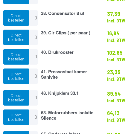
zij-
invoer
nr.
38.
38. Condensator 8 uf
37,39
Direct
46
Condensator
bestellen
Incl. BTW
aantal
8
uf
39.
39. Cir Clips ( per paar )
16,94
aantal
Direct
Cir
bestellen
Incl. BTW
Clips
(
40.
40. Drukrooster
102,85
per
Direct
Drukrooster
paar
bestellen
Incl. BTW
aantal
)
aantal
41.
41. Pressostaat kamer
23,35
Direct
Pressostaat
Sanivite
bestellen
Incl. BTW
kamer
Sanivite
aantal
48.
48. Knijpklem 33.1
89,54
Direct
Knijpklem
bestellen
Incl. BTW
33.1
aantal
63.
63. Motorrubbers isolatie
64,13
Direct
Motorrubbers
Silence
bestellen
Incl. BTW
isolatie
Silence
aantal
65.
65. Onderste inlaat-