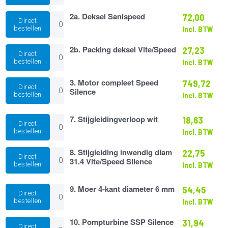
Sanispeed
110
2a.
2a. Deksel Sanispeed
72,00
aantal
Direct
Deksel
bestellen
Incl. BTW
Sanispeed
aantal
2b.
2b. Packing deksel Vite/Speed
27,23
Direct
Packing
bestellen
Incl. BTW
deksel
Vite/Speed
3.
3. Motor compleet Speed
749,72
aantal
Direct
Motor
Silence
bestellen
Incl. BTW
compleet
Speed
Silence
7.
7. Stijgleidingverloop wit
18,63
Direct
aantal
Stijgleidingverloop
bestellen
Incl. BTW
wit
aantal
8.
8. Stijgleiding inwendig diam
22,75
Direct
Stijgleiding
31.4 Vite/Speed Silence
bestellen
Incl. BTW
inwendig
diam
31.4
9.
9. Moer 4-kant diameter 6 mm
54,45
Direct
Vite/Speed
Moer
bestellen
Incl. BTW
Silence
4-
aantal
kant
10.
10. Pompturbine SSP Silence
31,94
diameter
Direct