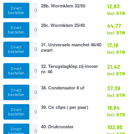
aantal
28b.
28b. Wormklem 32/50
12,83
Direct
Wormklem
bestellen
Incl. BTW
32/50
aantal
28c.
28c. Wormklem 25/40
44,77
Direct
Wormklem
bestellen
Incl. BTW
25/40
aantal
31.
31. Universele manchet 46/40
17,18
Direct
Universele
zwart
bestellen
Incl. BTW
manchet
46/40
zwart
32.
32. Terugslagklep zij-invoer
21,42
Direct
aantal
Terugslagklep
nr. 46
bestellen
Incl. BTW
zij-
invoer
nr.
38.
38. Condensator 8 uf
37,39
Direct
46
Condensator
bestellen
Incl. BTW
aantal
8
uf
39.
39. Cir clips ( per paar)
16,94
aantal
Direct
Cir
bestellen
Incl. BTW
clips
(
40.
40. Drukrooster
102,85
per
Direct
Drukrooster
paar)
bestellen
Incl. BTW