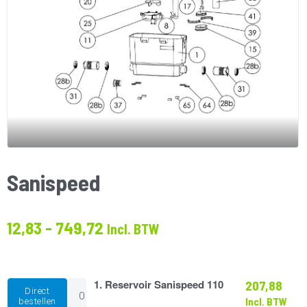
Sanispeed
Prijsklasse:
12,83
-
749,72
Incl. BTW
€12.83
tot
€749.72
1.
1. Reservoir Sanispeed 110
207,88
Direct
Reservoir
Incl. BTW
bestellen