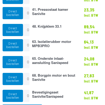
aantal
aantal
41.
41. Pressostaat kamer
23,35
Direct
Pressostaat
Sanivite
bestellen
Incl. BTW
kamer
Sanivite
aantal
48.
48. Knijpklem 33.1
89,54
Direct
Knijpklem
bestellen
Incl. BTW
33.1
aantal
63.
63. Isolatierubber motor
64,13
Direct
Isolatierubber
MPB3PRO
bestellen
Incl. BTW
motor
MPB3PRO
aantal
65.
65. Onderste inlaat-
24,08
Direct
Onderste
aansluiting Sanispeed
bestellen
Incl. BTW
inlaat-
aansluiting
Sanispeed
68.
68. Borgpin motor en bout
27,83
Direct
aantal
Borgpin
Sanivite
bestellen
Incl. BTW
motor
en
bout
Bevestigingsset
Bevestigingsset
41,87
Direct
Sanivite
Sanivite/Sanispeed
Sanivite/Sanispeed
bestellen
Incl. BTW
aantal
aantal