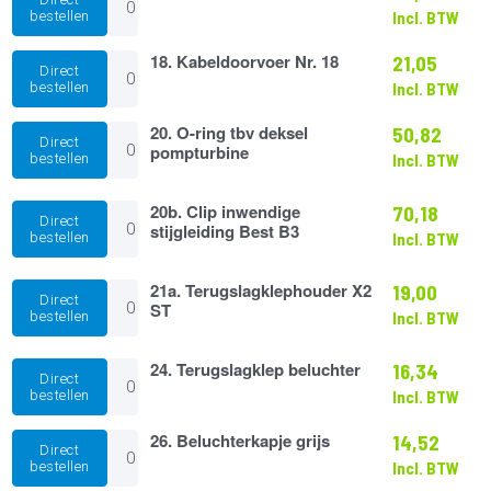
Microschakelaar
bestellen
Incl. BTW
aantal
18.
18. Kabeldoorvoer Nr. 18
21,05
Direct
Kabeldoorvoer
bestellen
Incl. BTW
Nr.
18
20.
20. O-ring tbv deksel
50,82
aantal
Direct
O-
pompturbine
bestellen
Incl. BTW
ring
tbv
deksel
20b.
20b. Clip inwendige
70,18
Direct
pompturbine
Clip
stijgleiding Best B3
bestellen
Incl. BTW
aantal
inwendige
stijgleiding
Best
21a.
21a. Terugslagklephouder X2
19,00
Direct
B3
Terugslagklephouder
ST
bestellen
Incl. BTW
aantal
X2
ST
aantal
24.
24. Terugslagklep beluchter
16,34
Direct
Terugslagklep
bestellen
Incl. BTW
beluchter
aantal
26.
26. Beluchterkapje grijs
14,52
Direct
Beluchterkapje
bestellen
Incl. BTW
grijs