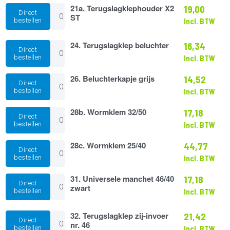
Best
21a.
21a. Terugslagklephouder X2
19,00
Direct
B3
Terugslagklephouder
ST
bestellen
Incl. BTW
aantal
X2
ST
aantal
24.
24. Terugslagklep beluchter
16,34
Direct
Terugslagklep
bestellen
Incl. BTW
beluchter
aantal
26.
26. Beluchterkapje grijs
14,52
Direct
Beluchterkapje
bestellen
Incl. BTW
grijs
aantal
28b.
28b. Wormklem 32/50
17,18
Direct
Wormklem
bestellen
Incl. BTW
32/50
aantal
28c.
28c. Wormklem 25/40
44,77
Direct
Wormklem
bestellen
Incl. BTW
25/40
aantal
31.
31. Universele manchet 46/40
17,18
Direct
Universele
zwart
bestellen
Incl. BTW
manchet
46/40
zwart
32.
32. Terugslagklep zij-invoer
21,42
Direct
aantal
Terugslagklep
nr. 46
bestellen
Incl. BTW