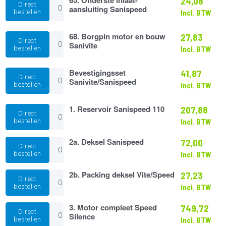
24,08
Direct
Onderste
aansluiting Sanispeed
bestellen
Incl. BTW
inlaat-
aansluiting
Sanispeed
68.
68. Borgpin motor en bouw
27,83
Direct
aantal
Borgpin
Sanivite
bestellen
Incl. BTW
motor
en
bouw
Bevestigingsset
Bevestigingsset
41,87
Direct
Sanivite
Sanivite/Sanispeed
Sanivite/Sanispeed
bestellen
Incl. BTW
aantal
aantal
1.
1. Reservoir Sanispeed 110
207,88
Direct
Reservoir
bestellen
Incl. BTW
Sanispeed
110
2a.
2a. Deksel Sanispeed
72,00
aantal
Direct
Deksel
bestellen
Incl. BTW
Sanispeed
aantal
2b.
2b. Packing deksel Vite/Speed
27,23
Direct
Packing
bestellen
Incl. BTW
deksel
Vite/Speed
3.
3. Motor compleet Speed
749,72
aantal
Direct
Motor
Silence
bestellen
Incl. BTW
compleet