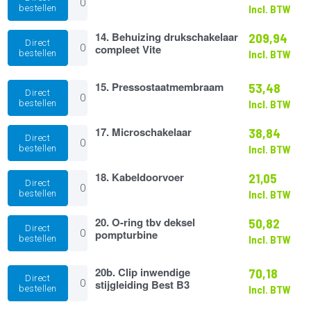
Pompturbine
6
bestellen
Incl. BTW
SSP
mm
Silence
aantal
14.
14. Behuizing drukschakelaar
209,94
aantal
Direct
Behuizing
compleet Vite
bestellen
Incl. BTW
drukschakelaar
compleet
Vite
15.
15. Pressostaatmembraam
53,48
Direct
aantal
Pressostaatmembraam
bestellen
Incl. BTW
aantal
17.
17. Microschakelaar
38,84
Direct
Microschakelaar
bestellen
Incl. BTW
aantal
18.
18. Kabeldoorvoer
21,05
Direct
Kabeldoorvoer
bestellen
Incl. BTW
aantal
20.
20. O-ring tbv deksel
50,82
Direct
O-
pompturbine
bestellen
Incl. BTW
ring
tbv
deksel
20b.
20b. Clip inwendige
70,18
Direct
pompturbine
Clip
stijgleiding Best B3
bestellen
Incl. BTW
aantal
inwendige
stijgleiding