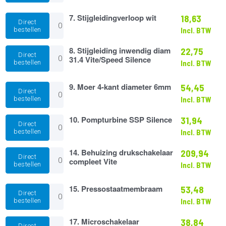
Speed
Silence
7.
7. Stijgleidingverloop wit
18,63
Direct
aantal
Stijgleidingverloop
bestellen
Incl. BTW
wit
aantal
8.
8. Stijgleiding inwendig diam
22,75
Direct
Stijgleiding
31.4 Vite/Speed Silence
bestellen
Incl. BTW
inwendig
diam
31.4
9.
9. Moer 4-kant diameter 6mm
54,45
Direct
Vite/Speed
Moer
bestellen
Incl. BTW
Silence
4-
aantal
kant
10.
10. Pompturbine SSP Silence
31,94
diameter
Direct
Pompturbine
6mm
bestellen
Incl. BTW
SSP
aantal
Silence
14.
14. Behuizing drukschakelaar
209,94
aantal
Direct
Behuizing
compleet Vite
bestellen
Incl. BTW
drukschakelaar
compleet
Vite
15.
15. Pressostaatmembraam
53,48
Direct
aantal
Pressostaatmembraam
bestellen
Incl. BTW
aantal
17.
17. Microschakelaar
38,84
Direct