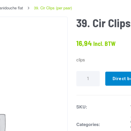
anidouche flat
39. Cir Clips (per paar)
39. Cir Clip
16,94
Incl. BTW
clips
39.
Cir
Direct b
Clips
(per
paar)
aantal
SKU:
Categories: