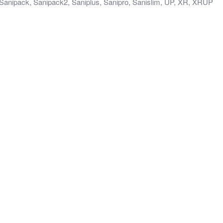
Sanipack
,
Sanipack2
,
Saniplus
,
Sanipro
,
Sanislim
,
UP
,
XR
,
XRUP