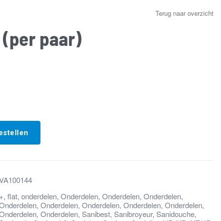
Terug naar overzicht
s (per paar)
estellen
VA100144
+
,
flat
,
onderdelen
,
Onderdelen
,
Onderdelen
,
Onderdelen
,
Onderdelen
,
Onderdelen
,
Onderdelen
,
Onderdelen
,
Onderdelen
,
Onderdelen
,
Onderdelen
,
Sanibest
,
Sanibroyeur
,
Sanidouche
,