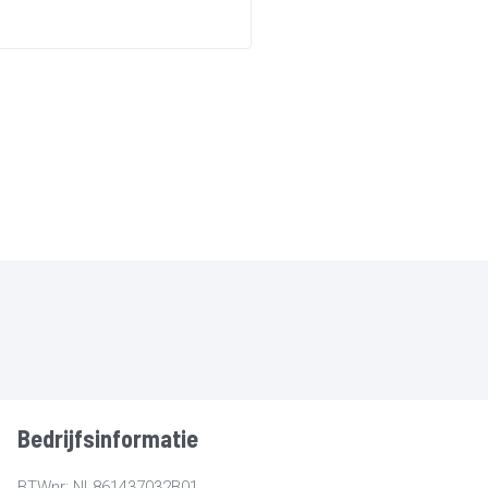
Bedrijfsinformatie
BTWnr: NL861437032B01