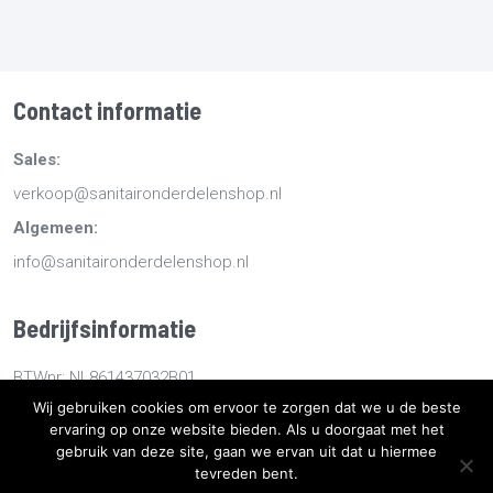
Contact informatie
Sales:
verkoop@sanitaironderdelenshop.nl
Algemeen:
info@sanitaironderdelenshop.nl
Bedrijfsinformatie
BTWnr: NL861437032B01
Wij gebruiken cookies om ervoor te zorgen dat we u de beste
KvKnr: 78527112
ervaring op onze website bieden. Als u doorgaat met het
gebruik van deze site, gaan we ervan uit dat u hiermee
Copyright
2026
Sanitaironderdelenshop.nl
-
Retourneren -
tevreden bent.