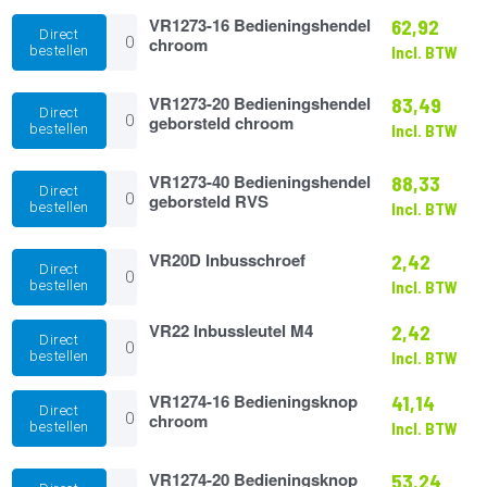
geborsteld
RVS
VR1273-
VR1273-16 Bedieningshendel
62,92
Direct
aantal
16
chroom
bestellen
Incl. BTW
Bedieningshendel
chroom
aantal
VR1273-
VR1273-20 Bedieningshendel
83,49
Direct
20
geborsteld chroom
bestellen
Incl. BTW
Bedieningshendel
geborsteld
chroom
VR1273-
VR1273-40 Bedieningshendel
88,33
Direct
aantal
40
geborsteld RVS
bestellen
Incl. BTW
Bedieningshendel
geborsteld
RVS
VR20D
VR20D Inbusschroef
2,42
Direct
aantal
Inbusschroef
bestellen
Incl. BTW
aantal
VR22
VR22 Inbussleutel M4
2,42
Direct
Inbussleutel
bestellen
Incl. BTW
M4
aantal
VR1274-
VR1274-16 Bedieningsknop
41,14
Direct
16
chroom
bestellen
Incl. BTW
Bedieningsknop
chroom
aantal
VR1274-
VR1274-20 Bedieningsknop
53,24