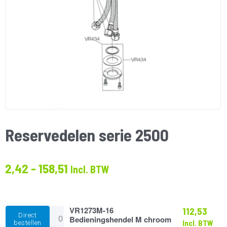
Reservedelen serie 2500
Prijsklasse:
2,42
-
158,51
Incl. BTW
€2.42
tot
€158.51
VR1273M-
VR1273M-16
112,53
Direct
16
Bedieningshendel M chroom
Incl. BTW
bestellen