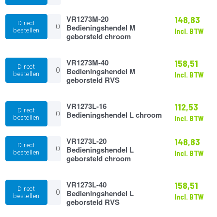
Bedieningshendel
M
VR1273M-
chroom
VR1273M-20
148,83
Direct
20
aantal
Bedieningshendel M
bestellen
Incl. BTW
Bedieningshendel
geborsteld chroom
M
geborsteld
chroom
VR1273M-
VR1273M-40
158,51
Direct
aantal
40
Bedieningshendel M
bestellen
Incl. BTW
Bedieningshendel
geborsteld RVS
M
geborsteld
RVS
VR1273L-
VR1273L-16
112,53
Direct
aantal
16
Bedieningshendel L chroom
bestellen
Incl. BTW
Bedieningshendel
L
chroom
VR1273L-
VR1273L-20
148,83
Direct
aantal
20
Bedieningshendel L
bestellen
Incl. BTW
Bedieningshendel
geborsteld chroom
L
geborsteld
chroom
VR1273L-
VR1273L-40
158,51
Direct
aantal
40
Bedieningshendel L
bestellen
Incl. BTW
Bedieningshendel
geborsteld RVS
L