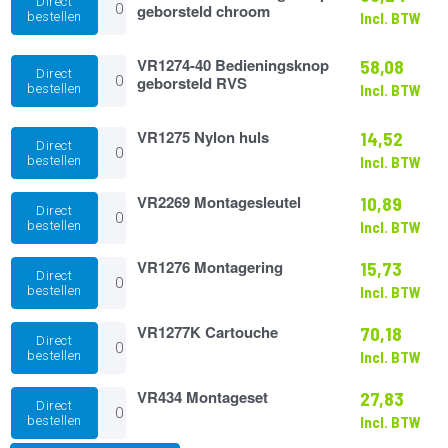
Direct
20
geborsteld chroom
bestellen
Incl. BTW
Bedieningsknop
geborsteld
chroom
VR1274-
VR1274-40 Bedieningsknop
58,08
Direct
aantal
40
geborsteld RVS
bestellen
Incl. BTW
Bedieningsknop
geborsteld
RVS
VR1275
VR1275 Nylon huls
14,52
Direct
aantal
Nylon
bestellen
Incl. BTW
huls
aantal
VR2269
VR2269 Montagesleutel
10,89
Direct
Montagesleutel
bestellen
Incl. BTW
aantal
VR1276
VR1276 Montagering
15,73
Direct
Montagering
bestellen
Incl. BTW
aantal
VR1277K
VR1277K Cartouche
70,18
Direct
Cartouche
bestellen
Incl. BTW
aantal
VR434
VR434 Montageset
27,83
Direct
Montageset
bestellen
Incl. BTW
aantal