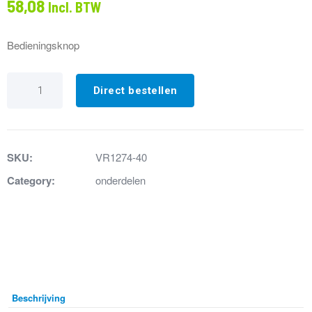
58,08
Incl. BTW
Bedieningsknop
VR1274-
40
Direct bestellen
Bedieningsknop
geborsteld
RVS
aantal
SKU:
VR1274-40
Category:
onderdelen
Beschrijving