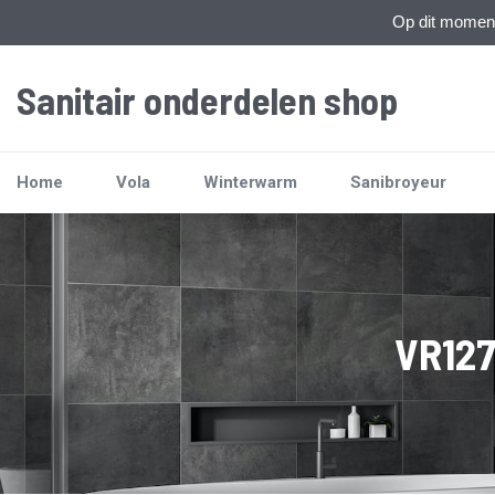
Op dit moment 
Sanitair onderdelen shop
Home
Vola
Winterwarm
Sanibroyeur
VR127