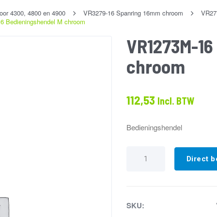
oor 4300, 4800 en 4900
VR3279-16 Spanring 16mm chroom
VR27
6 Bedieningshendel M chroom
VR1273M-16
chroom
112,53
Incl. BTW
Bedieningshendel
VR1273M-
16
Direct b
Bedieningshendel
M
chroom
aantal
SKU: