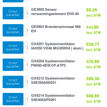
tbv
MTC
GE3900
aantal
GE3900 Sensor
59,29
Direct
Sensor
verwarmingselement EH5-40
bestellen
Incl. BTW
verwarmingselement
EH5-
40
GE5903
GE5903 Branderautomaat 966
441,65
Direct
aantal
Branderautomaat
EH
bestellen
Incl. BTW
966
EH
aantal
GX4201
GX4201 Systeemventilator
528,77
Direct
Systeemventilator
IA0350 VD46 MG30W04 ( alum.)
bestellen
Incl. BTW
IA0350
VD46
MG30W04
GX4204
GX4204 Systeemventilator
470,69
Direct
(
Systeemventilator
FN040-4EW.OF.A7P2
bestellen
Incl. BTW
alum.)
FN040-
aantal
4EW.OF.A7P2
aantal
GX4212
GX4212 Systeemventilator
399,30
Direct
Systeemventilator
S4E350AN0251
bestellen
Incl. BTW
S4E350AN0251
aantal
GX4214
GX4214 Systeemventilator
506,99
Direct
Systeemventilator
S4E400AP0261
bestellen
Incl. BTW
S4E400AP0261