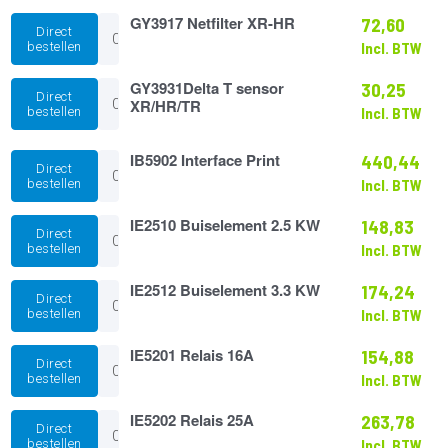
aantal
GY3917
GY3917 Netfilter XR-HR
72,60
Direct
Netfilter
bestellen
Incl. BTW
XR-
HR
GY3931Delta
GY3931Delta T sensor
30,25
aantal
Direct
T
XR/HR/TR
bestellen
Incl. BTW
sensor
XR/HR/TR
aantal
IB5902
IB5902 Interface Print
440,44
Direct
Interface
bestellen
Incl. BTW
Print
aantal
IE2510
IE2510 Buiselement 2.5 KW
148,83
Direct
Buiselement
bestellen
Incl. BTW
2.5
KW
IE2512
IE2512 Buiselement 3.3 KW
174,24
aantal
Direct
Buiselement
bestellen
Incl. BTW
3.3
KW
IE5201
IE5201 Relais 16A
154,88
aantal
Direct
Relais
bestellen
Incl. BTW
16A
aantal
IE5202
IE5202 Relais 25A
263,78
Direct
Relais
bestellen
Incl. BTW