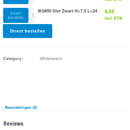
25A
aantal
IK6850
IK6850 Slot Zwart H=7.5 L=24
6,05
Direct
Slot
bestellen
Incl. BTW
Zwart
H=7.5
L=24
Direct bestellen
aantal
Category:
Winterwarm
Beoordelingen (0)
Reviews