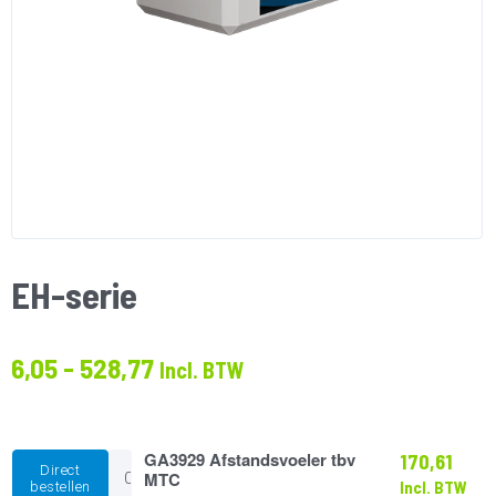
EH-serie
Prijsklasse:
6,05
-
528,77
Incl. BTW
€6.05
tot
€528.77
GA3929
GA3929 Afstandsvoeler tbv
170,61
Direct
Afstandsvoeler
MTC
Incl. BTW
bestellen