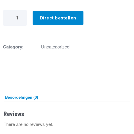
GE3900
Sensor
Direct bestellen
verwarmingselement
EH5-
40
aantal
Category:
Uncategorized
Beoordelingen (0)
Reviews
There are no reviews yet.