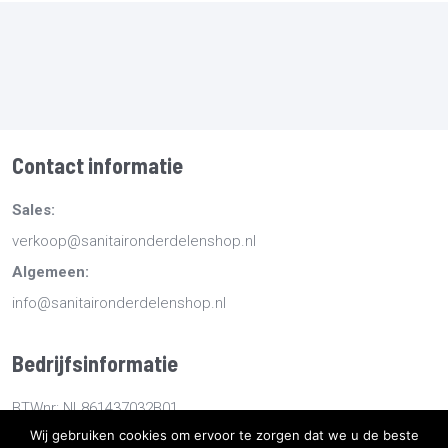
Contact informatie
Sales:
verkoop@sanitaironderdelenshop.nl
Algemeen:
info@sanitaironderdelenshop.nl
Bedrijfsinformatie
BTWnr: NL861437032B01
Wij gebruiken cookies om ervoor te zorgen dat we u de beste
KvKnr: 78527112