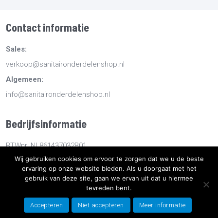
Contact informatie
Sales:
verkoop@sanitaironderdelenshop.nl
Algemeen:
info@sanitaironderdelenshop.nl
Bedrijfsinformatie
BTWnr: NL861437032B01
Wij gebruiken cookies om ervoor te zorgen dat we u de beste
KvKnr: 78527112
ervaring op onze website bieden. Als u doorgaat met het
gebruik van deze site, gaan we ervan uit dat u hiermee
Copyright
2026
Sanitaironderdelenshop.nl
-
Retourneren -
tevreden bent.
Bestellen en bezorgen -
Algemene voorwaarden
-
Sitemap
-
Accepteren
Niet accepteren
Meer informatie
Privacyverklaring
- Ontwikkeld door Best4u Group B.V.