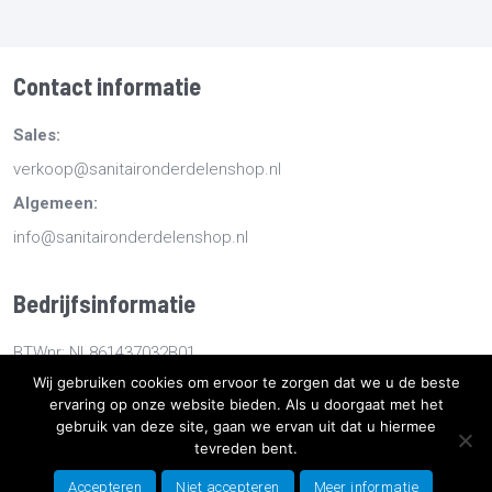
Contact informatie
Sales:
verkoop@sanitaironderdelenshop.nl
Algemeen:
info@sanitaironderdelenshop.nl
Bedrijfsinformatie
BTWnr: NL861437032B01
Wij gebruiken cookies om ervoor te zorgen dat we u de beste
KvKnr: 78527112
ervaring op onze website bieden. Als u doorgaat met het
gebruik van deze site, gaan we ervan uit dat u hiermee
Copyright
2026
Sanitaironderdelenshop.nl
-
Retourneren -
tevreden bent.
Bestellen en bezorgen -
Algemene voorwaarden
-
Sitemap
-
Accepteren
Niet accepteren
Meer informatie
Privacyverklaring
- Ontwikkeld door Best4u Group B.V.