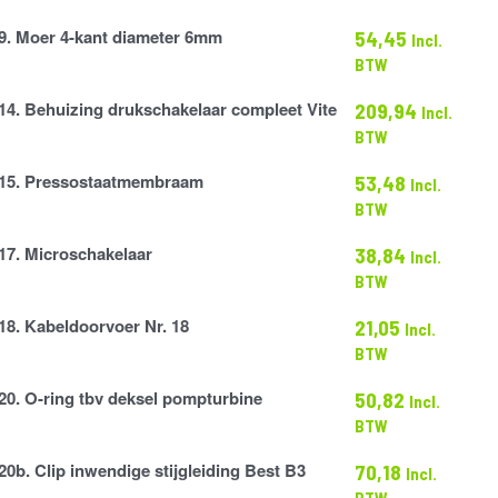
9. Moer 4-kant diameter 6mm
54,45
Incl.
BTW
14. Behuizing drukschakelaar compleet Vite
209,94
Incl.
BTW
laar
15. Pressostaatmembraam
53,48
Incl.
atmembraam
BTW
17. Microschakelaar
38,84
Incl.
elaar
BTW
18. Kabeldoorvoer Nr. 18
21,05
Incl.
voer
BTW
20. O-ring tbv deksel pompturbine
50,82
Incl.
BTW
20b. Clip inwendige stijgleiding Best B3
70,18
Incl.
ne
BTW