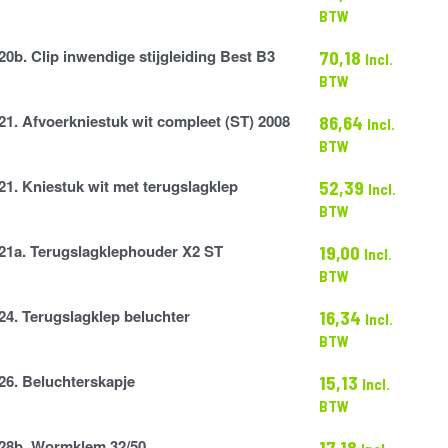
BTW
20b. Clip inwendige stijgleiding Best B3
70,18
Incl.
ne
BTW
21. Afvoerkniestuk wit compleet (ST) 2008
86,64
Incl.
stuk
BTW
21. Kniestuk wit met terugslagklep
52,39
Incl.
BTW
21a. Terugslagklephouder X2 ST
19,00
lep
Incl.
lephouder
BTW
24. Terugslagklep beluchter
16,34
Incl.
lep
BTW
26. Beluchterskapje
15,13
Incl.
kapje
BTW
28b. Wormklem 32/50
17,18