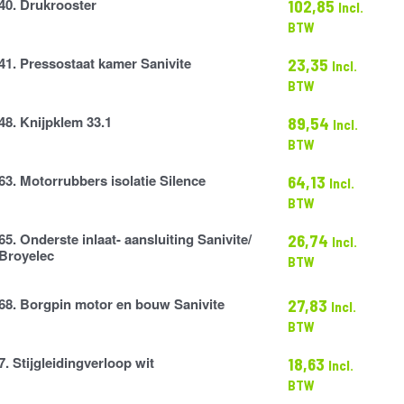
40. Drukrooster
102,85
Incl.
r
BTW
41. Pressostaat kamer Sanivite
23,35
Incl.
t
BTW
48. Knijpklem 33.1
89,54
Incl.
BTW
63. Motorrubbers isolatie Silence
64,13
Incl.
ers
BTW
65. Onderste inlaat- aansluiting Sanivite/
26,74
Incl.
Broyelec
BTW
68. Borgpin motor en bouw Sanivite
27,83
Incl.
BTW
7. Stijgleidingverloop wit
18,63
Incl.
gverloop
BTW