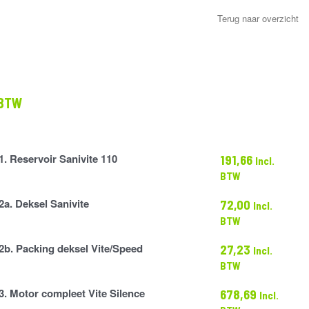
Terug naar overzicht
sklasse:
 BTW
83
.69
1. Reservoir Sanivite 110
191,66
Incl.
BTW
2a. Deksel Sanivite
72,00
Incl.
BTW
2b. Packing deksel Vite/Speed
27,23
Incl.
BTW
3. Motor compleet Vite Silence
678,69
Incl.