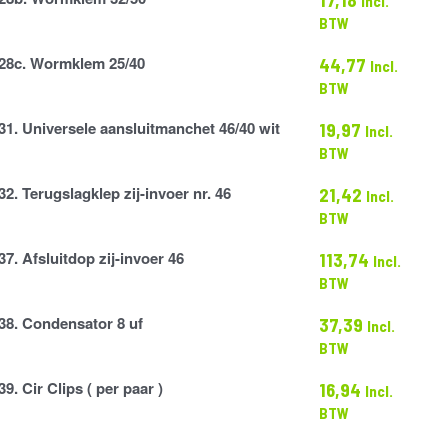
Incl.
BTW
28c. Wormklem 25/40
44,77
Incl.
BTW
31. Universele aansluitmanchet 46/40 wit
19,97
Incl.
BTW
nchet
32. Terugslagklep zij-invoer nr. 46
21,42
Incl.
lep
BTW
37. Afsluitdop zij-invoer 46
113,74
Incl.
BTW
38. Condensator 8 uf
37,39
Incl.
or
BTW
39. Cir Clips ( per paar )
16,94
Incl.
BTW