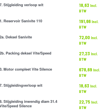
7. Stijgleiding verloop wit
18,63
Incl.
g
BTW
1. Reservoir Sanivite 110
191,66
Incl.
BTW
2a. Deksel Sanivite
72,00
Incl.
BTW
2b. Packing deksel Vite/Speed
27,23
Incl.
BTW
3. Motor compleet Vite Silence
678,69
Incl.
BTW
7. Stijgleidingverloop wit
18,63
Incl.
gverloop
BTW
8. Stijgleiding inwendig diam 31.4
22,75
Incl.
g
Vite/Speed Silence
BTW