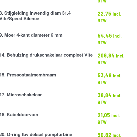
BTW
8. Stijgleiding inwendig diam 31.4
22,75
Incl.
g
Vite/Speed Silence
BTW
9. Moer 4-kant diameter 6 mm
54,45
Incl.
BTW
14. Behuizing drukschakelaar compleet Vite
209,94
Incl.
BTW
laar
15. Pressostaatmembraam
53,48
Incl.
atmembraam
BTW
17. Microschakelaar
38,84
Incl.
elaar
BTW
18. Kabeldoorvoer
21,05
Incl.
voer
BTW
20. O-ring tbv deksel pompturbine
50,82
Incl.