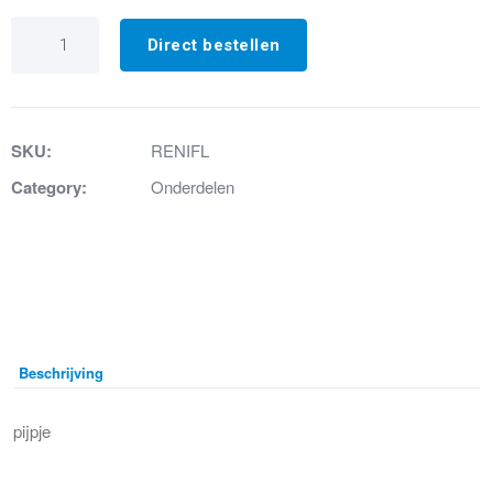
27.
Beluchterpijpje
Direct bestellen
Sanipack
aantal
SKU:
RENIFL
Category:
Onderdelen
Beschrijving
pijpje