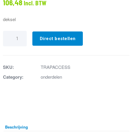
106,48
Incl. BTW
deksel
23.
Deksel
Direct bestellen
rood
messentoegang
Saniaccess
aantal
SKU:
TRAPACCESS
Category:
onderdelen
Beschrijving