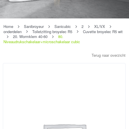
Home
Sanibroyeur
Sanicubic
2
XL/VX
onderdelen
Toiletzitting broyelec R5
Cuvette broyelec R5 wit
20. Wormklem 40-60
80.
Niveaudrukschakelaar+microschakelaar cubic
Terug naar overzicht