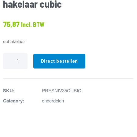
hakelaar cubic
75,87
Incl. BTW
schakelaar
80.
Niveaudrukschakelaar+microschakelaar
Direct bestellen
cubic
aantal
SKU:
PRESNIV35CUBIC
Category:
onderdelen