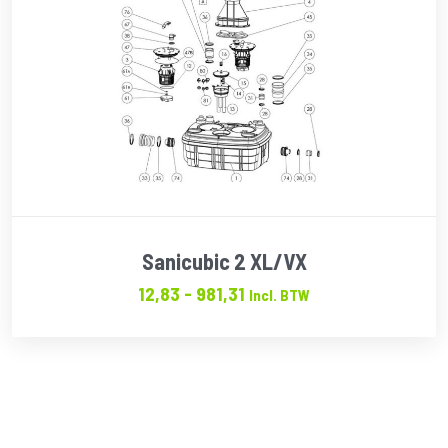
Sanicubic 2 XL/VX
Prijsklasse:
12,83
-
981,31
Incl. BTW
€12.83
tot
€981.31