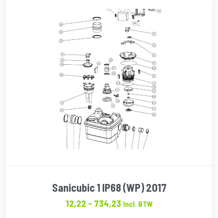
Sanicubic 1 IP68 (WP) 2017
Prijsklasse:
12,22
-
734,23
Incl. BTW
€12.22