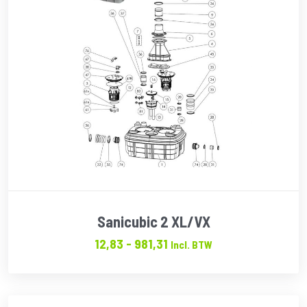
Sanicubic 2 XL/VX
Prijsklasse:
12,83
-
981,31
Incl. BTW
€12.83
tot
€981.31