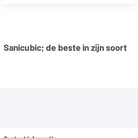
tot
€734.23
Sanicubic
; de beste in zijn soort