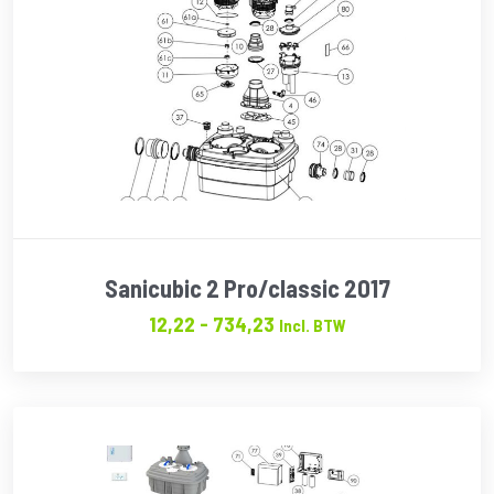
Sanicubic 2 Pro/classic 2017
Prijsklasse:
12,22
-
734,23
Incl. BTW
€12.22
tot
€734.23