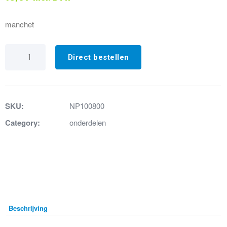
manchet
31.
Aansluitmanchet
Direct bestellen
50/40
cubic
Pro
aantal
SKU:
NP100800
Category:
onderdelen
Beschrijving